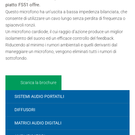
piatto FS51 offre.
Questo microfono ha un’uscita a bassa impedenza bilanciata, che
consente di utilizzare un cavo lungo senza perdita di frequenza o
spiacevoli ronzii.
Un microfono cardiode, il cui raggio d’azione produce un miglior
isolamento del suono ed un efficace controllo del feedback.
Riducendo al minimo i rumori ambientali e quelli derivanti dal
maneggiare un microfono, vengono eliminati tutti i rumori di
sottofondo.
Scarica la brochure
SISTEMI AUDIO PORTATILI
DIFFUSORI
MATRICI AUDIO DIGITALI