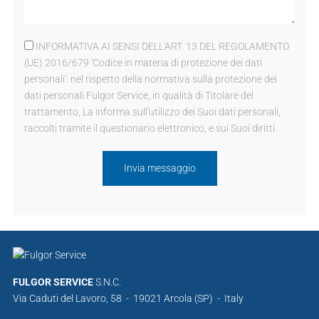
INFORMATIVA AI SENSI DELL'ART. 13 DEL REGOLAMENTO
(UE) 2016/679 'Codice in materia di protezione dei dati
personali': nel rispetto della normativa sulla protezione dei
dati personali Fulgor Service, in qualità di Titolare del
trattamento, La informa sull'utilizzo dei Suoi dati personali,
raccolti tramite il questionario elettronico, e sui Suoi diritti.
FULGOR SERVICE
S.N.C.
Via Caduti del Lavoro, 58 - 19021 Arcola (SP) - Italy