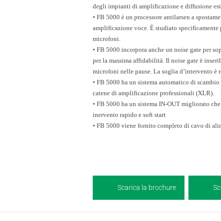
degli impianti
di amplificazione e diffusione esi
• FB 5000 è un processore antilarsen a spostame
amplificazione
voce. È studiato specificamente 
microfoni.
• FB 5000 incorpora anche un noise gate per so
per la massima
affidabilità. Il noise gate è inser
microfoni nelle pause. La soglia
d’intervento è 
• FB 5000 ha un sistema automatico di scambi
catene di amplificazione
professionali (XLR).
• FB 5000 ha un sistema IN-OUT migliorato ch
inervento rapido e
soft start
• FB 5000 viene fornito completo di cavo di al
Scarica la brochure
Sc