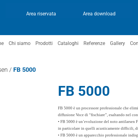
Area riservata
Area download
me
Chi siamo
Prodotti
Cataloghi
Referenze
Gallery
Con
sen
/
FB 5000
FB 5000
FB 5000 è un processore professionale che elim
diffusione Voce di
“fischiare”, esaltando nel c
• FB 5000 è un’evoluzione del noto antilarsen 
in particolare
in quelli acusticamente difficili, 
• FB 5000 è un apparecchio professionale indi