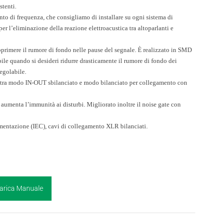
stenti.
nto di frequenza,
che consigliamo di installare su ogni sistema di
per l’eliminazione della reazione
elettroacustica tra altoparlanti e
pprimere il rumore
di fondo nelle pause del segnale. È realizzato in SMD
ibile quando si desideri ridurre
drasticamente il rumore di fondo dei
regolabile.
o tra modo IN-OUT
sbilanciato e modo bilanciato per collegamento con
e aumenta l’immunità
ai disturbi. Migliorato inoltre il noise gate con
imentazione (IEC), cavi
di collegamento XLR bilanciati.
arica Manuale