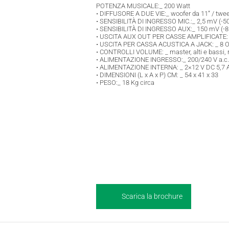
POTENZA MUSICALE:_ 200 Watt
• DIFFUSORE A DUE VIE:_ woofer da 11” / twe
• SENSIBILITÀ DI INGRESSO MIC.:_ 2,5 mV (-5
• SENSIBILITÀ DI INGRESSO AUX:_ 150 mV (-8
• USCITA AUX OUT PER CASSE AMPLIFICATE: 
• USCITA PER CASSA ACUSTICA A JACK: _ 8 O
• CONTROLLI VOLUME: _ master, alti e bassi, 
• ALIMENTAZIONE INGRESSO:_ 200/240 V a.c
• ALIMENTAZIONE INTERNA: _ 2×12 V DC 5,7 
• DIMENSIONI (L x A x P) CM: _ 54 x 41 x 33
• PESO:_ 18 Kg circa
Scarica la brochure