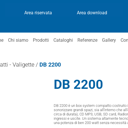
Area riservata
Area download
me
Chi siamo
Prodotti
Cataloghi
Referenze
Gallery
Con
ti - Valigette
/
DB 2200
DB 2200
DB 2200
è un box system compatto costruito i
sonorizzare grandi spazi, sia all’interno che all’
circa di durata), CD MP3, USB, SD card, Radi
ingressi e uscite.
Un sistema altamente tecnolog
una potenza di ben 200 watt senza necessità al