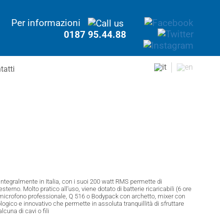
Per informazioni
0187 95.44.88
tatti
ntegralmente in Italia, con i suoi 200 watt RMS permette di
esterno. Molto pratico all’uso, viene dotato di batterie ricaricabili (6 ore
omicrofono professionale, Q 516 o Bodypack con archetto, mixer con
ico e innovativo che permette in assoluta tranquillità di sfruttare
cuna di cavi o fili