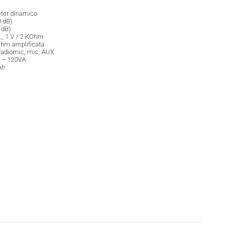
eter dinamico
0 dB)
 dB)
_ 1 V / 2 KOhm
hm amplificata
radiomic, mic, AUX
. – 120VA
Ah