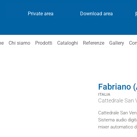
Private area
Download area
me
Chi siamo
Prodotti
Cataloghi
Referenze
Gallery
Con
Fabriano 
ITALIA
Cattedrale San 
Cattedrale San Ven
Sistema audio digit
mixer automatico di