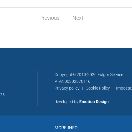
Previous
Next
Copyright© 2010-2026 Fulgor Service
P.IVA 00302970116
Privacy policy
|
Cookie Policy
|
Imposta
326
developed by
Emotion Design
MORE INFO