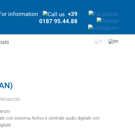
For information
+39
0187 95.44.88
tatti
(AN)
Venanzio
anzio
ale con sistema Activo e centrale audio digitale con
gitale