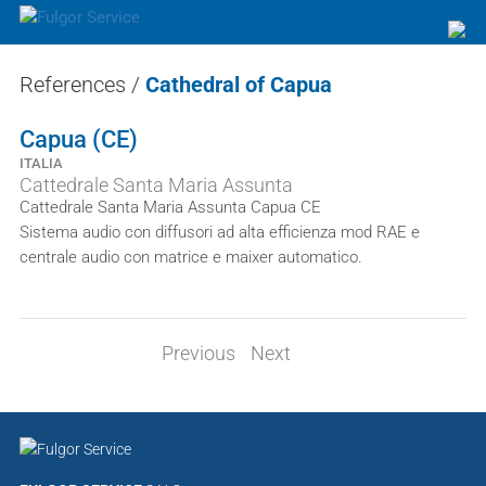
References
/
Cathedral of Capua
Capua (CE)
ITALIA
Cattedrale Santa Maria Assunta
Cattedrale Santa Maria Assunta Capua CE
Sistema audio con diffusori ad alta efficienza mod RAE e
centrale audio con matrice e maixer automatico.
Previous
Next